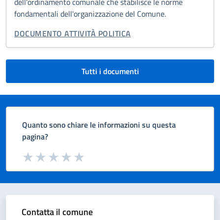
dell'ordinamento comunale che stabilisce le norme
fondamentali dell'organizzazione del Comune.
TIPO DI DOCUMENTO:
DOCUMENTO ATTIVITÀ POLITICA
Tutti i documenti
Quanto sono chiare le informazioni su questa
pagina?
Valuta da 1 a 5 stelle la pagina
Valuta 1 stelle su 5
Valuta 2 stelle su 5
Valuta 3 stelle su 5
Valuta 4 stelle su 5
Valuta 5 stelle su 5
Contatta il comune