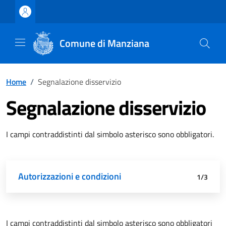
Vai ai contenuti
Vai al footer
Comune di Manziana
Home
/
Segnalazione disservizio
Segnalazione disservizio
I campi contraddistinti dal simbolo asterisco sono obbligatori.
Attivo
Autorizzazioni e condizioni
Dati di segnalazione
Riepilogo
1/3
I campi contraddistinti dal simbolo asterisco sono obbligatori