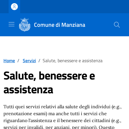
Vai ai contenuti
Vai al footer
Comune di Manziana
Home
/
Servizi
/
Salute, benessere e assistenza
Salute, benessere e
assistenza
Tutti quei servizi relativi alla salute degli individui (e.g.,
prenotazione esami) ma anche tutti i servizi che
riguardano l'assistenza e il benessere dei cittadini (e.g.,
servizi per invalidi, per anziani, per minori). Questo