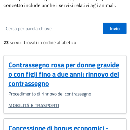
concetto include anche i servizi relativi agli animali.
Cerca
Invio
23
servizi
trovati in ordine alfabetico
Contrassegno rosa per donne gravide
o con figli fino a due anni: rinnovo del
contrassegno
Procedimento di rinnovo del contrassegno
CATEGORIA CORRELATA:
MOBILITÀ E TRASPORTI
Concessione di bonus economici -