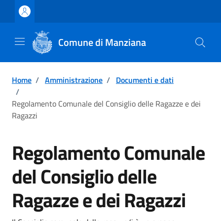
Vai ai contenuti
Vai al footer
Comune di Manziana
Home
/
Amministrazione
/
Documenti e dati
/
Regolamento Comunale del Consiglio delle Ragazze e dei
Ragazzi
Regolamento Comunale
del Consiglio delle
Ragazze e dei Ragazzi