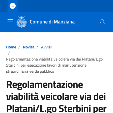
Vai ai contenuti
Vai al footer
Comune di Manziana
Home
/
Novità
/
Avvisi
/
Regolamentazione viabilità veicolare via dei Platani/L.go
Sterbini per esecuzione lavori di manutenzione
straordinaria verde pubblico
Regolamentazione
viabilità veicolare via dei
Platani/L.go Sterbini per