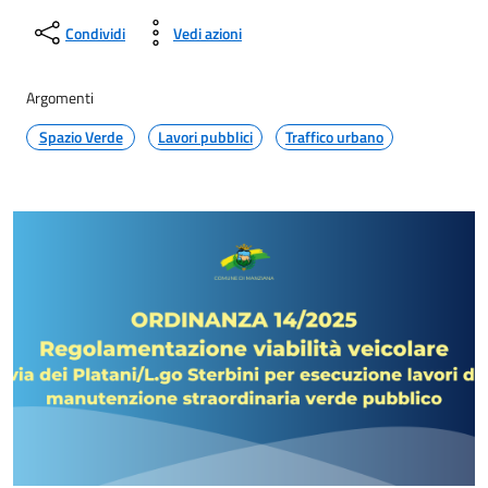
Condividi
Vedi azioni
Argomenti
Spazio Verde
Lavori pubblici
Traffico urbano