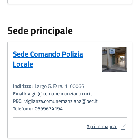
Sede principale
Sede Comando Polizia
Locale
Indirizzo:
Largo G. Fara, 1, 00066
Email:
vigili@comune.manziana.rm.it
PEC:
vigilanza.comunemanziana@pec.it
Telefono:
0699674194
Sede Coman
Apri in mappa