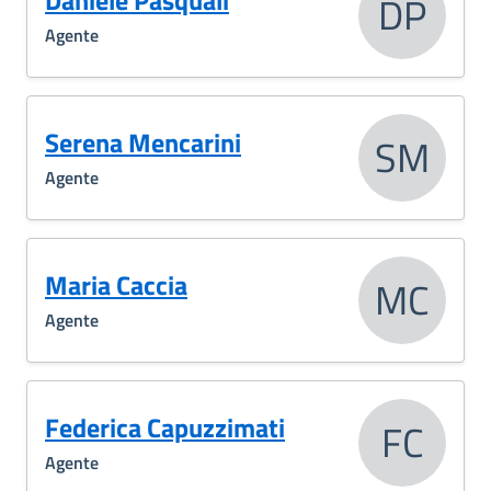
Daniele Pasquali
DP
Agente
Serena Mencarini
SM
Agente
Maria Caccia
MC
Agente
Federica Capuzzimati
FC
Agente