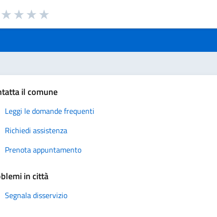
a da 1 a 5 stelle la pagina
uta 1 stelle su 5
Valuta 2 stelle su 5
Valuta 3 stelle su 5
Valuta 4 stelle su 5
Valuta 5 stelle su 5
tatta il comune
Leggi le domande frequenti
Richiedi assistenza
Prenota appuntamento
blemi in città
Segnala disservizio