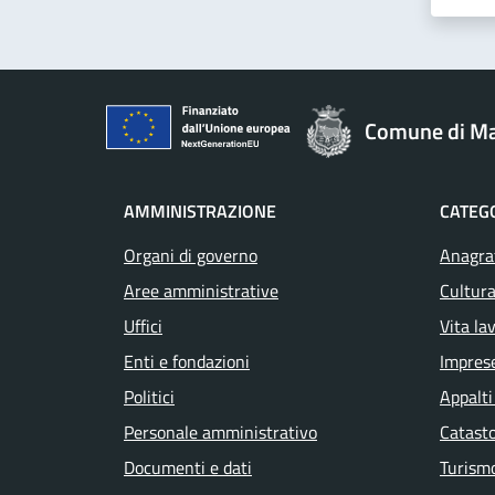
Comune di M
AMMINISTRAZIONE
CATEGO
Organi di governo
Anagraf
Aree amministrative
Cultura
Uffici
Vita la
Enti e fondazioni
Impres
Politici
Appalti
Personale amministrativo
Catasto
Documenti e dati
Turism