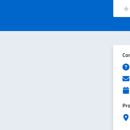
Valut
Val
Con
Pro