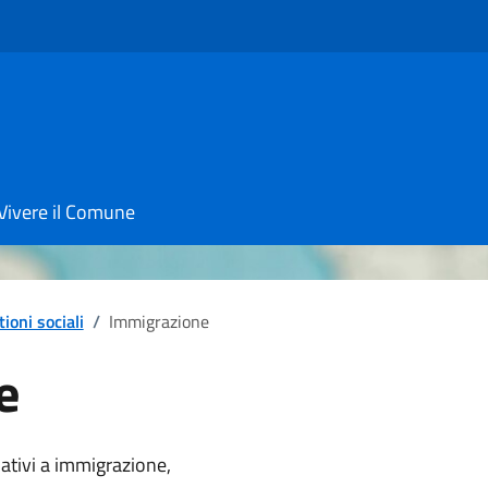
Vivere il Comune
ioni sociali
/
Immigrazione
e
notizia
tivi a i
mmigrazione,