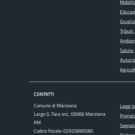
Mobilit
Educaz
Giustiz
Tributi
Ambien
Salute,
Autoriz
Agricol
CONTATTI
Comune di Manziana
Leggi l
Largo G. Fara snc, 00066 Manziana
Prenot
RM
Segnala
Codice fiscale:
02925890580