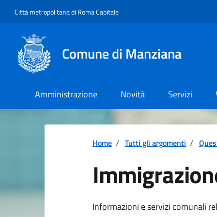
Vai ai contenuti
Vai al footer
Città metropolitana di Roma Capitale
Comune di Manziana
Amministrazione
Novità
Servizi
Home
/
Tutti gli argomenti
/
Quest
Immigrazion
Dettagli della 
Informazioni e servizi comunali rela