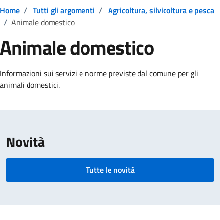
Home
/
Tutti gli argomenti
/
Agricoltura, silvicoltura e pesca
/
Animale domestico
Animale domestico
Dettagli della notizia
Informazioni sui servizi e norme previste dal comune per gli
animali domestici.
Novità
Tutte le novità