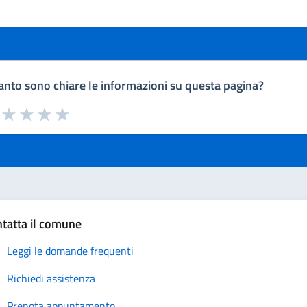
nto sono chiare le informazioni su questa pagina?
a da 1 a 5 stelle la pagina
uta 1 stelle su 5
Valuta 2 stelle su 5
Valuta 3 stelle su 5
Valuta 4 stelle su 5
Valuta 5 stelle su 5
tatta il comune
Leggi le domande frequenti
Richiedi assistenza
Prenota appuntamento