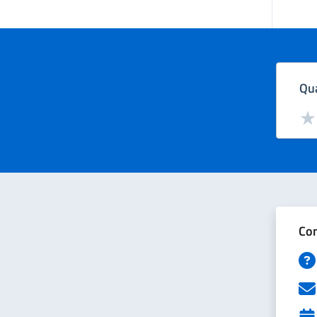
Qua
Valut
Val
Con