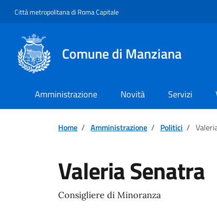
Vai ai contenuti
Vai al footer
Città metropolitana di Roma Capitale
Comune di Manziana
Amministrazione
Novità
Servizi
Home
/
Amministrazione
/
Politici
/
Valeri
Valeria Senatra
Consigliere di Minoranza