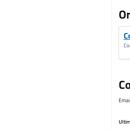
Or
C
Co
Co
Email
Ulti