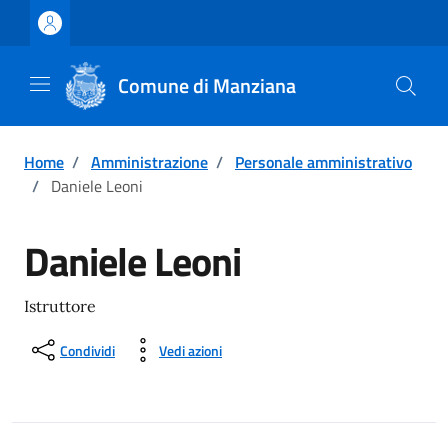
Vai ai contenuti
Vai al footer
Comune di Manziana
Home
/
Amministrazione
/
Personale amministrativo
/
Daniele Leoni
Daniele Leoni
Istruttore
Condividi
Vedi azioni