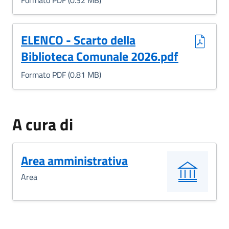
Formato PDF (0.32 MB)
(Formato PDF, 0.81 MB)
ELENCO - Scarto della
Biblioteca Comunale 2026.pdf
Formato PDF (0.81 MB)
A cura di
Area amministrativa
Area