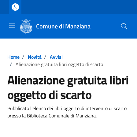
Vai ai contenuti
Vai al footer
Comune di Manziana
Home
/
Novità
/
Avvisi
/
Alienazione gratuita libri oggetto di scarto
Alienazione gratuita libri
oggetto di scarto
Dettagli della notizia
Pubblicato l'elenco dei libri oggetto di intervento di scarto
presso la Biblioteca Comunale di Manziana.