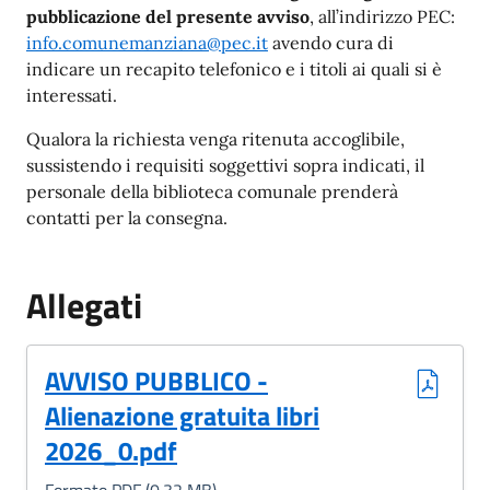
pubblicazione del presente avviso
, all’indirizzo PEC:
info.comunemanziana@pec.it
avendo cura di
indicare un recapito telefonico e i titoli ai quali si è
interessati.
Qualora la richiesta venga ritenuta accoglibile,
sussistendo i requisiti soggettivi sopra indicati, il
personale della biblioteca comunale prenderà
contatti per la consegna.
Allegati
(Formato PDF, 0.32 MB)
AVVISO PUBBLICO -
Alienazione gratuita libri
2026_0.pdf