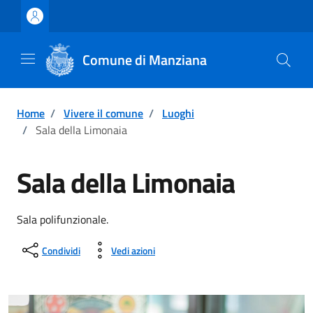
Vai ai contenuti
Vai al footer
Comune di Manziana
Home
/
Vivere il comune
/
Luoghi
/
Sala della Limonaia
Sala della Limonaia
Sala polifunzionale.
Condividi
Vedi azioni